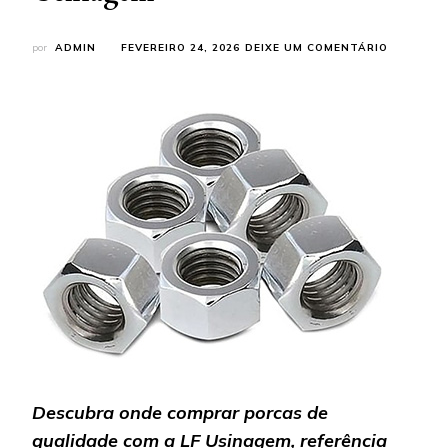
EM
por
ADMIN
FEVEREIRO 24, 2026
DEIXE UM COMENTÁRIO
ONDE
COMPRAR
PORCAS
DE
QUALIDA
CONHEÇA
A
LF
USINAGE
Descubra onde comprar porcas de
qualidade com a LF Usinagem, referência