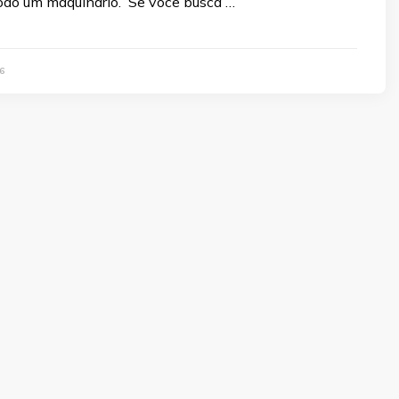
do um maquinário. Se você busca …
6