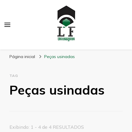
LF Usinagem
Blog
Página inicial
Peças usinadas
TAG
Peças usinadas
Exibindo: 1 - 4 de 4 RESULTADOS