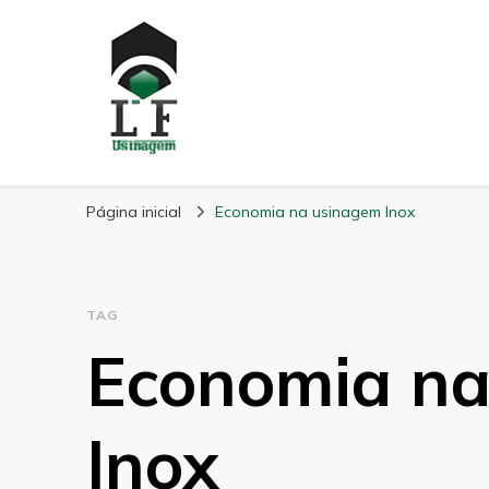
LF Usinagem
Blog
Página inicial
Economia na usinagem Inox
TAG
Economia na
Inox