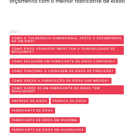
orçamento com o melhor fabricante de eixos!
TAGS:
COMO A TOLERÂNCIA DIMENSIONAL AFETA O DESEMPENHO
DE UM EIXO?
COMO EIXOS USINADOS IMPACTAM A DURABILIDADE DE
MÁQUINAS?
COMO ESCOLHER UM FABRICANTE DE EIXOS CONFIÁVEL?
COMO FUNCIONA A USINAGEM DE EIXOS DE PRECISÃO?
COMO ORÇAR A FABRICAÇÃO DE EIXOS SOB MEDIDA?
COMO SABER SE UM FABRICANTE DE EIXOS TEM
QUALIDADE?
EMPRESA DE EIXOS
FÁBRICA DE EIXOS
FABRICANTE DE EIXOS
FABRICANTE DE EIXOS EM DIADEMA
FABRICANTE DE EIXOS EM GUARULHOS