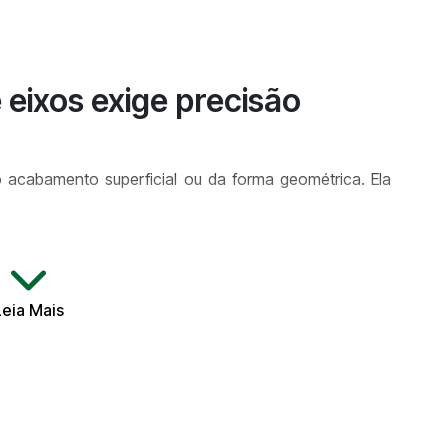
eixos exige precisão
 acabamento superficial ou da forma geométrica. Ela
 externos;
Leia Mais
ixos serão aplicados em sistemas de transmissão,
am sob alta rotação. Um pequeno desvio pode gerar
da linha produtiva.
am por processos adicionais como retífica cilíndrica,
gico com instrumentos como comparadores ópticos e