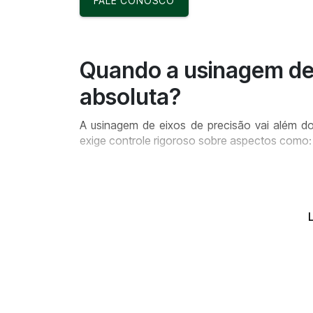
FALE CONOSCO
Quando a usinagem de 
absoluta?
A usinagem de eixos de precisão vai além do
exige controle rigoroso sobre aspectos como:
Concentricidade entre diâmetros internos e
Rugosidade superficial específica;
Repetibilidade em produção seriada.
Esses elementos são cruciais quando os e
motores, redutores ou mecanismos que oper
vibrações, desgaste prematuro ou até a parada 
Além disso, eixos de precisão geralmente pass
balanceamento dinâmico e controle metroló