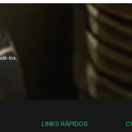
adas para resistência e
 do material é estratégica. Cada aplicação demanda um
ncia à corrosão e usinabilidade. Entre os materiais mais
dê-los.
alta resistência à tração;
, agentes químicos ou exposição à temperatura;
com rigidez estrutural;
, como indústria naval ou aeroespacial.
o aplicados tratamentos térmicos como têmpera e
ando ainda mais a resistência superficial da peça.
nfraestrutura: o que
LINKS RÁPIDOS
C