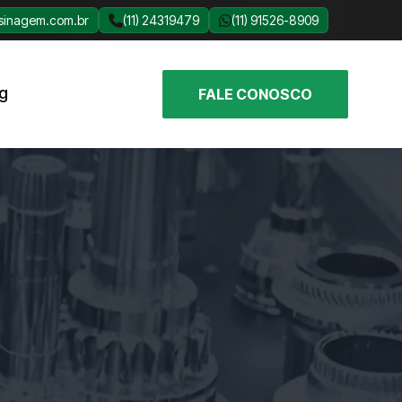
sinagem.com.br
(11) 24319479
(11) 91526-8909
og
FALE CONOSCO