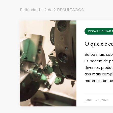
Exibindo: 1 - 2 de 2 RESULTADOS
PEÇAS USINAD
O que é e c
Saiba mais sob
usinagem de pe
diversos produt
aos mais compl
materiais brut
JUNHO 20, 2023