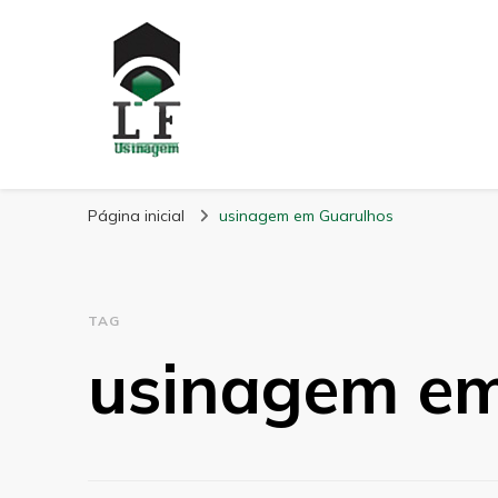
LF Usinagem
Blog
Página inicial
usinagem em Guarulhos
TAG
usinagem em