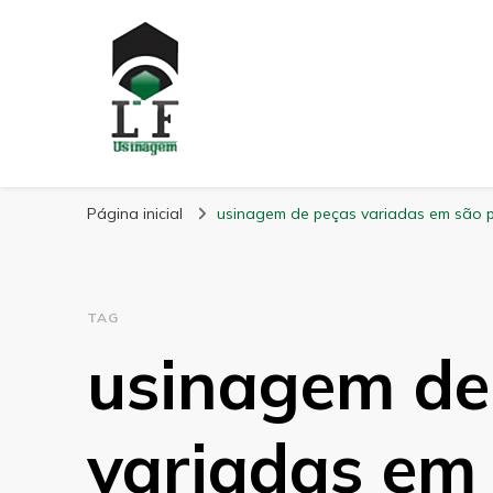
LF Usinagem
Blog
Página inicial
usinagem de peças variadas em são 
TAG
usinagem de
variadas em