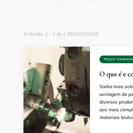
Exibindo: 1 - 2 de 2 RESULTADOS
PEÇAS USINAD
O que é e c
Saiba mais sob
usinagem de pe
diversos produt
aos mais compl
materiais brut