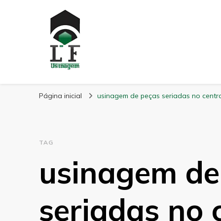
LF Usinagem
Blog
Página inicial
usinagem de peças seriadas no centr
TAG
usinagem de
seriadas no 