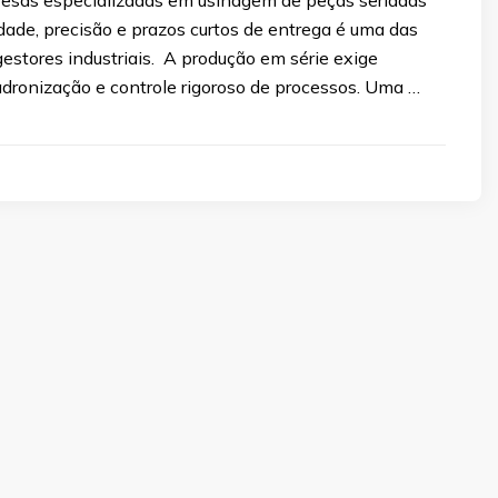
esas especializadas em usinagem de peças seriadas
ade, precisão e prazos curtos de entrega é uma das
gestores industriais. A produção em série exige
adronização e controle rigoroso de processos. Uma …