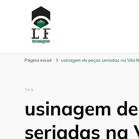
LF Usinagem
Blog
Página inicial
usinagem de peças seriadas na Vila
TAG
usinagem de
seriadas na 