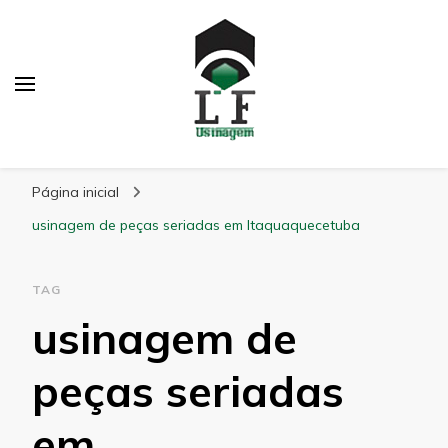
LF Usinagem
Blog
Página inicial
usinagem de peças seriadas em Itaquaquecetuba
TAG
usinagem de
peças seriadas
em