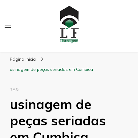
LF Usinagem
Blog
Página inicial
usinagem de peças seriadas em Cumbica
TAG
usinagem de
peças seriadas
em Cumbica