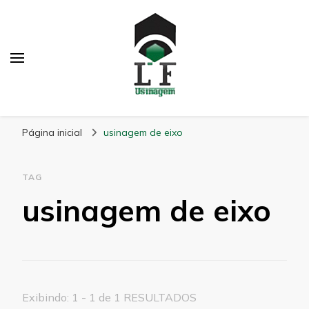
LF Usinagem
Blog
Página inicial
usinagem de eixo
TAG
usinagem de eixo
Exibindo: 1 - 1 de 1 RESULTADOS