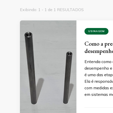
Exibindo: 1 - 1 de 1 RESULTADOS
USINAGEM
Como a prec
desempenho 
Entenda como a
desempenho e d
é uma das etapa
Ela é responsá
com medidas ex
em sistemas m