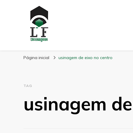
LF Usinagem
Blog
Página inicial
usinagem de eixo no centro
TAG
usinagem de 