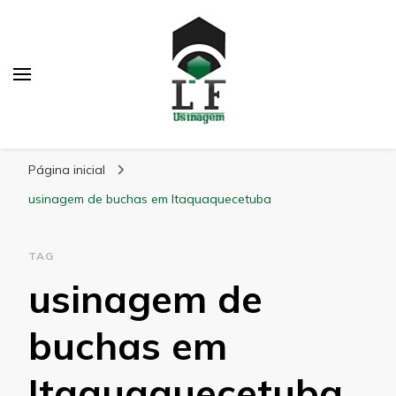
LF Usinagem
Blog
Página inicial
usinagem de buchas em Itaquaquecetuba
TAG
usinagem de
buchas em
Itaquaquecetuba