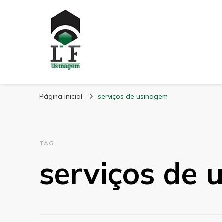
LF Usinagem
Blog
Página inicial
serviços de usinagem
TAG
serviços de