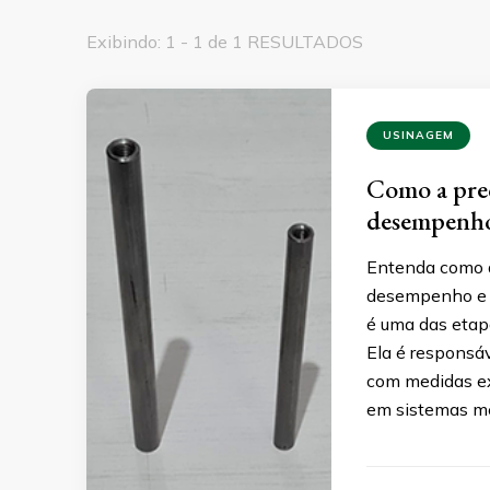
Exibindo: 1 - 1 de 1 RESULTADOS
USINAGEM
Como a prec
desempenho 
Entenda como a
desempenho e d
é uma das etapa
Ela é responsá
com medidas ex
em sistemas m