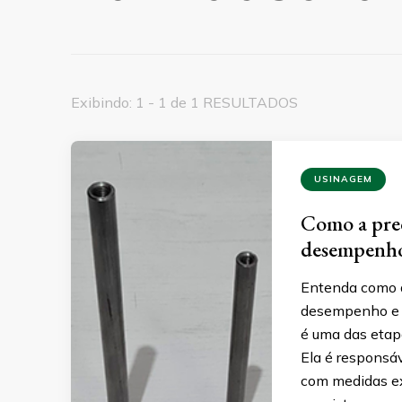
Exibindo: 1 - 1 de 1 RESULTADOS
USINAGEM
Como a prec
desempenho 
Entenda como a
desempenho e d
é uma das etapa
Ela é responsá
com medidas ex