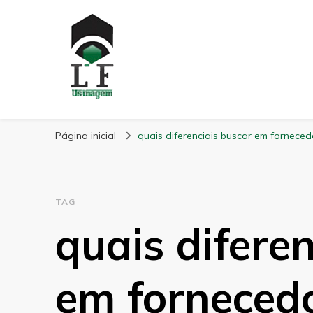
LF Usinagem
Blog
Página inicial
quais diferenciais buscar em forneced
TAG
quais difere
em forneced