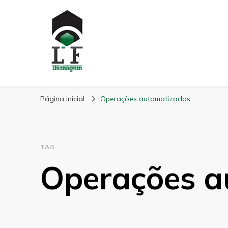
LF Usinagem
Blog
Página inicial
Operações automatizadas
TAG
Operações a