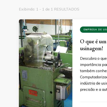
Exibindo: 1 - 1 de 1 RESULTADOS
EMPRESA DE U
O que é um 
usinagem!
Descubra o que
importância pa
também conhec
Computadorizado
indústria de us
precisão e a a