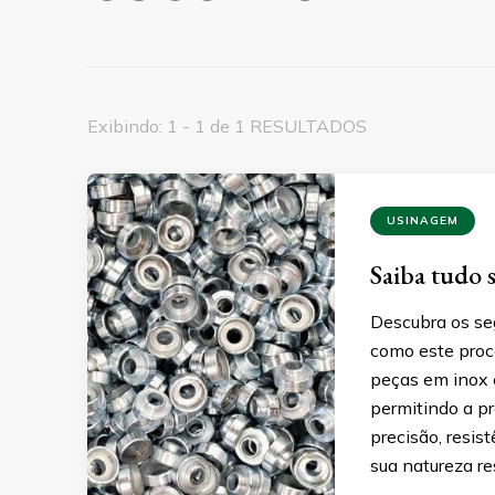
Exibindo: 1 - 1 de 1 RESULTADOS
USINAGEM
Saiba tudo 
Descubra os se
como este proc
peças em inox é
permitindo a p
precisão, resis
sua natureza re