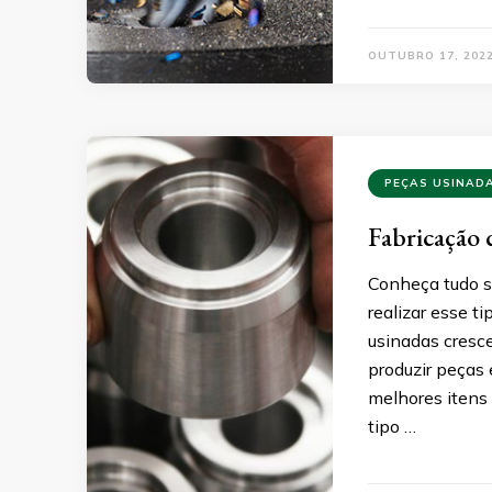
OUTUBRO 17, 202
PEÇAS USINAD
Fabricação 
Conheça tudo s
realizar esse t
usinadas cresc
produzir peças 
melhores itens 
tipo …