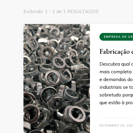
Exibindo: 1 - 1 de 1 RESULTADOS
EMPRESA DE U
Fabricação d
Descubra qual 
mais completa 
e demandas do 
industriais se
sobretudo porq
que estão à pr
DEZEMBRO 20, 202