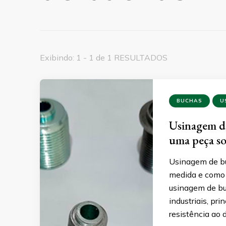
Exibindo: 1 - 1 de 1 RESULTADOS
BUCHAS
U
Usinagem de
uma peça s
Usinagem de bu
medida e como e
usinagem de bu
industriais, pr
resistência a