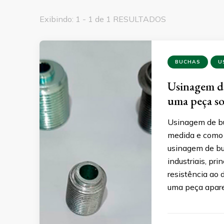
Exibindo: 1 - 1 de 1 RESULTADOS
BUCHAS
U
Usinagem de
uma peça s
Usinagem de bu
medida e como e
usinagem de bu
industriais, pr
resistência a
uma peça apar