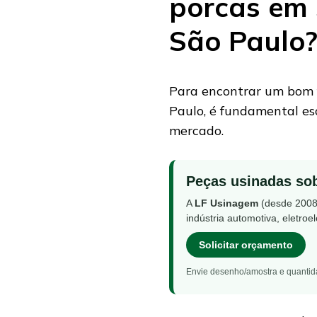
porcas em 
São Paulo
Para encontrar um bom 
Paulo, é fundamental e
mercado.
Peças usinadas so
A
LF Usinagem
(desde 2008
indústria automotiva, eletroe
Solicitar orçamento
Envie desenho/amostra e quantidad