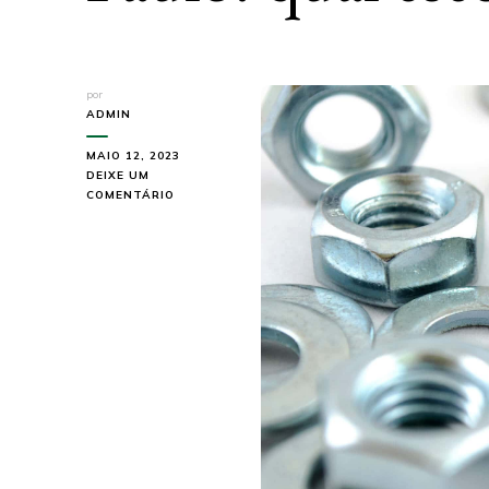
por
ADMIN
MAIO 12, 2023
DEIXE UM
EM
COMENTÁRIO
FABRICANTE
DE
PORCAS
EM
SÃO
PAULO:
QUAL
ESCOLHER?